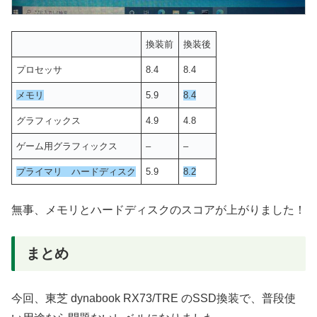
換装前
換装後
プロセッサ
8.4
8.4
メモリ
5.9
8.4
グラフィックス
4.9
4.8
ゲーム用グラフィックス
–
–
プライマリ ハードディスク
5.9
8.2
無事、メモリとハードディスクのスコアが上がりました！
まとめ
今回、東芝 dynabook RX73/TRE のSSD換装で、普段使