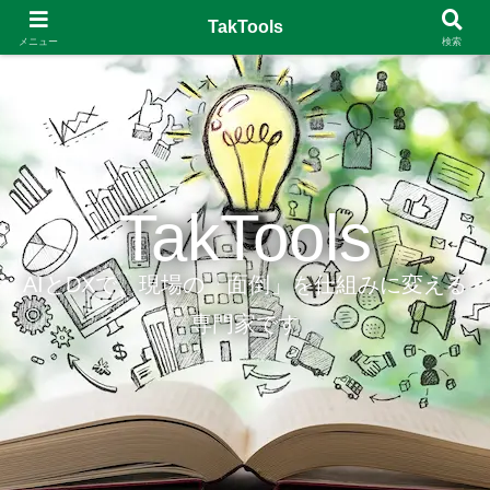
TakTools
メニュー
検索
TakTools
AIとDXで、現場の「面倒」を仕組みに変える
専門家です