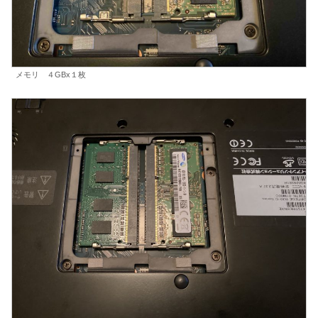
メモリ ４GBx１枚