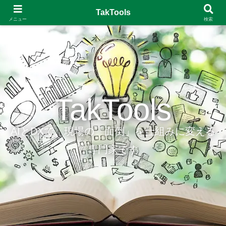
TakTools
メニュー
検索
TakTools
AIとDXで、現場の「面倒」を仕組みに変える
専門家です