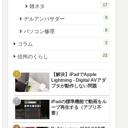
17
雑ネタ
9
デルアンバサダー
8
パソコン修理
2
コラム
22
信州のくらし
【解決】iPadでApple
Lightning - Digital AVアダ
プタが動作しない問題
iPadの標準機能で動画をル
ープ再生する（アプリ不
要）