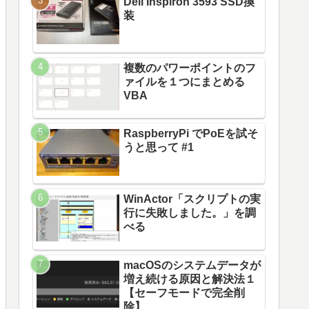
Dell Inspiron 3593 SSD換
装
複数のパワーポイントのフ
ァイルを１つにまとめる
VBA
RaspberryPi でPoEを試そ
うと思って #1
WinActor「スクリプトの実
行に失敗しました。」を調
べる
macOSのシステムデータが
増え続ける原因と解決法１
【セーフモードで完全削
除】