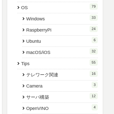
79
OS
33
Windows
24
RaspberryPi
6
Ubuntu
32
macOS/iOS
55
Tips
16
テレワーク関連
3
Camera
12
サーバ構築
4
OpenVINO