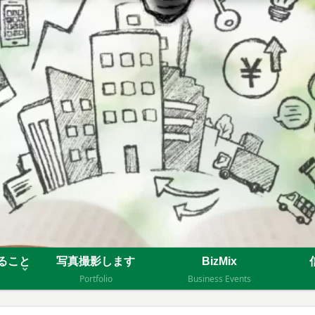
来ること
写真撮影します
BizMix
Portfolio
Business Events