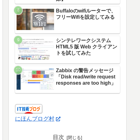
Buffaloのwifiルーターで、
フリーWifiを設定してみる
シンテレワークシステム
HTML5 版 Web クライアン
トを試してみた
Zabbix の警告メッセージ
「Disk read/write request
responses are too high」
にほんブログ村
目次