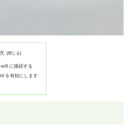
次
ee-wifi に接続する
uard を有効にします