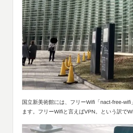
国立新美術館には、フリーWifi「nact-free
ます。フリーWifiと言えばVPN。という訳でW