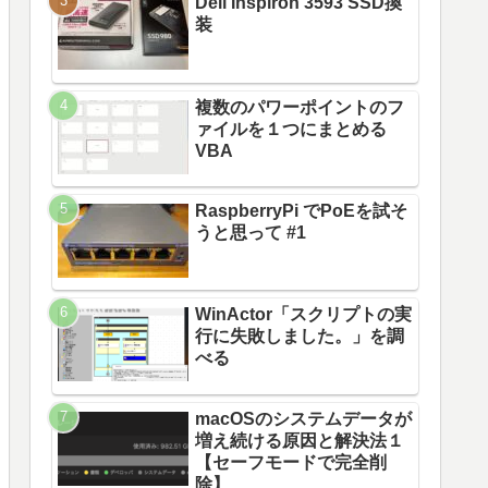
Dell Inspiron 3593 SSD換
装
複数のパワーポイントのフ
ァイルを１つにまとめる
VBA
RaspberryPi でPoEを試そ
うと思って #1
WinActor「スクリプトの実
行に失敗しました。」を調
べる
macOSのシステムデータが
増え続ける原因と解決法１
【セーフモードで完全削
除】