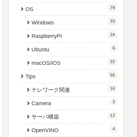
79
OS
33
Windows
24
RaspberryPi
6
Ubuntu
32
macOS/iOS
55
Tips
16
テレワーク関連
3
Camera
12
サーバ構築
4
OpenVINO