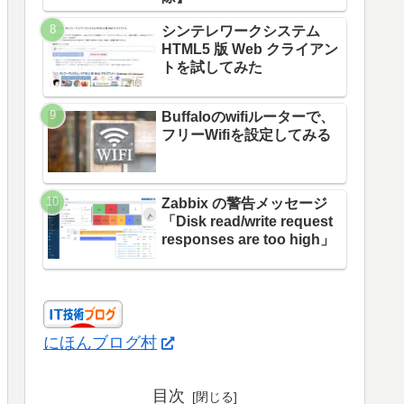
シンテレワークシステム
HTML5 版 Web クライアン
トを試してみた
Buffaloのwifiルーターで、
フリーWifiを設定してみる
Zabbix の警告メッセージ
「Disk read/write request
responses are too high」
にほんブログ村
目次