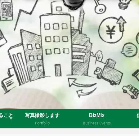
来ること
写真撮影します
BizMix
Portfolio
Business Events