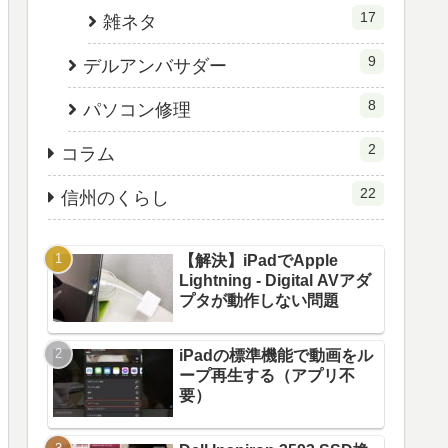
17
雑ネタ
9
デルアンバサダー
8
パソコン修理
2
コラム
22
信州のくらし
【解決】iPadでApple
Lightning - Digital AVアダ
プタが動作しない問題
iPadの標準機能で動画をル
ープ再生する（アプリ不
要）