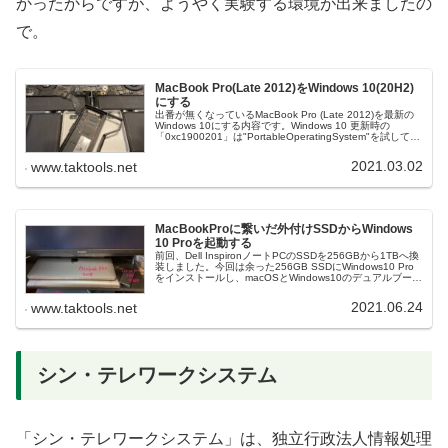
かったからですが、ようやく実験する環境が出来ましたの
で。
MacBook Pro(Late 2012)をWindows 10(20H2)
にする
出番が無くなっているMacBook Pro (Late 2012)を最新の
Windows 10にする内容です。Windows 10 更新時の
「0xc1900201」は"PortableOperatingSystem"を試してみ
るがポイントでした。
2021.03.02
www.taktools.net
MacBookProに繋いだ外付けSSDからWindows
10 Proを起動する
前回、Dell InspironノートPCのSSDを256GBから1TBへ換
装しました。今回は余った256GB SSDにWindows10 Pro
をインストールし、macOSとWindows10のデュアルブート
化を行います。環境今回の環境は（続きを読む）
2021.06.24
www.taktools.net
シン・テレワークシステム
「シン・テレワークシステム」は、独立行政法人情報処理