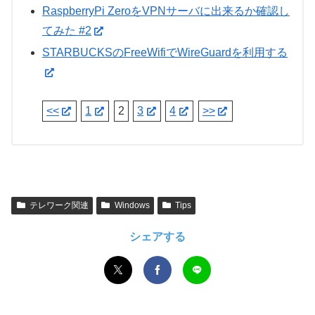
RaspberryPi ZeroをVPNサーバに出来るか確認し
てみた #2
STARBUCKSのFreeWifiでWireGuardを利用する
<<
1
2
3
4
>>
テレワーク関連
Windows
Tips
シェアする