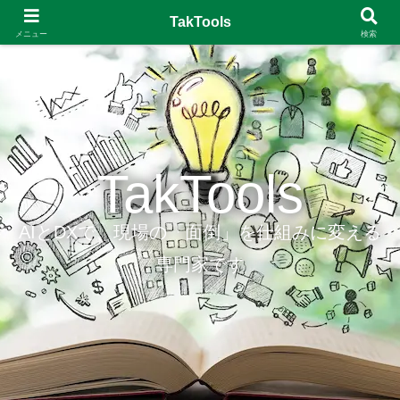
TakTools
メニュー
検索
TakTools
AIとDXで、現場の「面倒」を仕組みに変える
専門家です