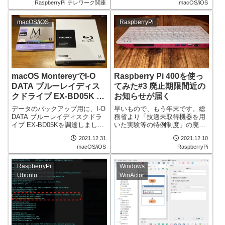
来るのに、macOSからなかなか
RaspberryPi
テレワーク関連
macOS/iOS
64Bit OSを入れてみることにし
一発で印刷出来ずイライラして
ました。
いましたが、ようやく対処がわ
macOS/iOS
RaspberryPi
かりました。
macOS MontereyでI-O
Raspberry Pi 400を使っ
DATA ブルーレイディス
てみた#3 廃止期限間近の
クドライブ EX-BD05K を
お知らせが届く
使う
データのバックアップ用に、I-O
早いもので、もう年末です。総
DATA ブルーレイディスクドラ
務省より「技適未取得機器を用
イブ EX-BD05Kを調達しまし
いた実験等の特例制度」の廃止
た。たまにバックアップを取る
期限が近いですよという内容の
2021.12.31
2021.12.10
程度ですが、保存するまでの段
メールが届きました。まだまだ
macOS/iOS
RaspberryPi
取りを書いておきたいと思いま
使うタイミングがあると思いま
す。
すので、再度申請を行ってみま
す。
RaspberryPi
Windows
Ubuntu
WinActor