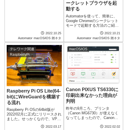
を記録する必要がある人にとっ
ークレットブラウザを起
ては、かなり便利になると思い
動する
ます。Automatorを使うので
Automatorを使って、簡単に、
macOSのお話となります。
Google Chromeのシークレット
モードで起動する方法のご紹介
です。Chromeを使っていると、
2022.10.25
2022.10.21
拡張機能をオフにして確認した
Automator
macOS/iOS
雑ネタ
Automator
macOS/iOS
雑ネタ
い場合もありますよね。その場
合にシークレットモードを利用
すると便利です。
テレワーク関連
macOS/iOS
RaspberryPi
Canon PIXUS TS6330に
Raspberry Pi OS Lite(64-
印刷出来なかった理由が
bit)にWireGuardを構築す
判明
る流れ
昨年の9月ころ、プリンタ
Raspberry Pi OSの64bit版が
（Canon MG6730）が使えなく
2022/02月に正式にリリースされ
なってしまったので、Canonの
ました。せっかくなので、VPN
TS6330に買い替えました。
サーバ（WireGuard）として運
Windowsからはすんなり印刷出
2022.03.17
2022.02.02
用しているRaspberry Pi 4B に