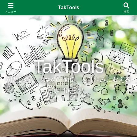
TakTools
メニュー
検索
TakTools
AIとDXで、現場の「面倒」を仕組みに変える
専門家です