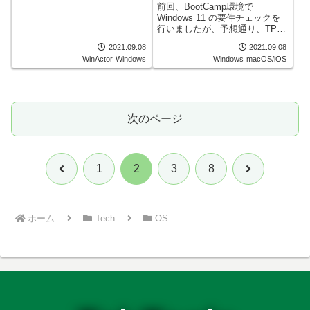
発生するという事象でした。
前回、BootCamp環境で
Edgeでも同様かどうかを確認し
Windows 11 の要件チェックを
てみましょう。
行いましたが、予想通り、TPM
が無いという事で駄目でした。
2021.09.08
2021.09.08
今回は、Parallels® Desktop 17
WinActor
Windows
Windows
macOS/iOS
for MacでWindows 11 のシステ
ム要件チェックをクリアする内
容となります。
次のページ
前
次
1
2
3
8
へ
へ
ホーム
Tech
OS