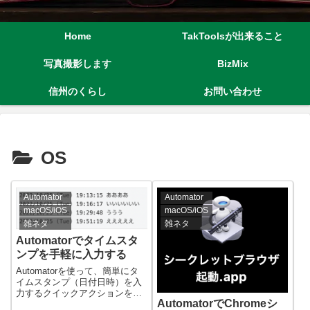
Home
TakToolsが出来ること
写真撮影します
BizMix
信州のくらし
お問い合わせ
OS
Automator
Automator
macOS/iOS
macOS/iOS
雑ネタ
雑ネタ
Automatorでタイムスタ
ンプを手軽に入力する
Automatorを使って、簡単にタ
イムスタンプ（日付日時）を入
力するクイックアクションを作
AutomatorでChromeシ
成する手順のご紹介です。日時