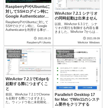
RaspberryPiやUbuntuに
対してSSHログイン時に
WinActor 7.2.1 シナリオ
Google Authenticatorを
の同時起動は出来ません
利用する
RaspberryPiやUbuntuに対して
以前、WinActor 6.3.1で、シナ
SSHでログイン時に、Google
リオの実行を制御する内容を書
Authenticatorを利用する事が可
きました。WinActor 7からは複
能です。簡単に設定できる内容
数のシナリオが制御できると聞
になりますので、SSHを利用さ
2021.09.15
2021.09.09
き、同時実行出来るの？と思っ
れる方は一度ご確認頂けると良
RaspberryPi
Ubuntu
WinActor
Windows
て確認した内容です。正しくは
いと思います。（分かりやすく
「シナリオファイルは複数開け
するために、青色マーカーをつ
るが、同時実行は出来ません。
Windows
Windows
けています。）
（WinDirectorを使う？）」とな
WinActor
macOS/iOS
りました。
WinActor 7.2.1でEdgeを
起動する際につまずくこ
と
前回、WinActor 7.2.1でChrome
Parallels® Desktop 17
を起動する際につまずきまし
for Mac でWin11のシステ
た。ウィンドウ名に未初期化の
ム要件をクリアする
変数を利用した場合にエラーが